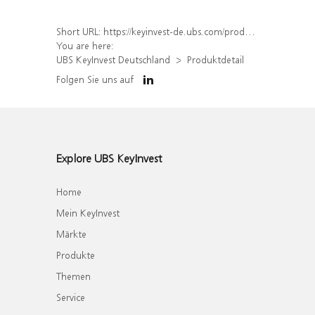
Short URL:
https://keyinvest-de.ubs.com/produkt/detail/index/isin/DE000WA7LNP4
You are here:
UBS KeyInvest Deutschland
Produktdetail
Folgen Sie uns auf
Explore UBS KeyInvest
Home
Mein KeyInvest
Märkte
Produkte
Themen
Service