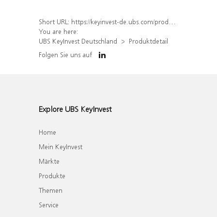
Short URL:
https://keyinvest-de.ubs.com/produkt/detail/index/isin/DE000WA7LKJ3
You are here:
UBS KeyInvest Deutschland
Produktdetail
Folgen Sie uns auf
Explore UBS KeyInvest
Home
Mein KeyInvest
Märkte
Produkte
Themen
Service