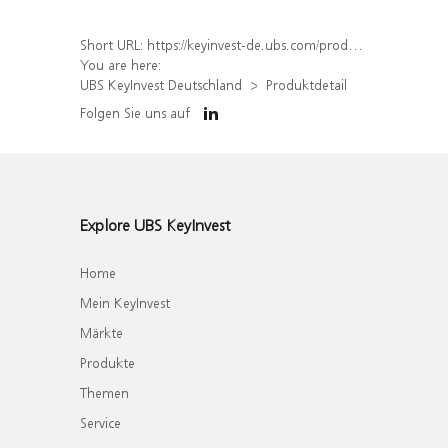
Short URL:
https://keyinvest-de.ubs.com/produkt/detail/index/isin/DE000WA7LER9
You are here:
UBS KeyInvest Deutschland
Produktdetail
Folgen Sie uns auf
Explore UBS KeyInvest
Home
Mein KeyInvest
Märkte
Produkte
Themen
Service