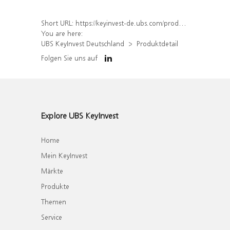
Short URL:
https://keyinvest-de.ubs.com/produkt/detail/index/isin/DE000WA7LCH4
You are here:
UBS KeyInvest Deutschland
Produktdetail
Folgen Sie uns auf
Explore UBS KeyInvest
Home
Mein KeyInvest
Märkte
Produkte
Themen
Service