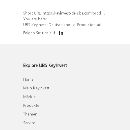
Short URL:
https://keyinvest-de.ubs.com/produkt/detail/index/isin/DE000WA7L9J0
You are here:
UBS KeyInvest Deutschland
Produktdetail
Folgen Sie uns auf
Explore UBS KeyInvest
Home
Mein KeyInvest
Märkte
Produkte
Themen
Service