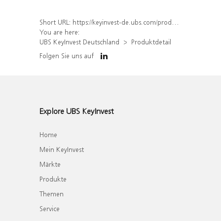
Short URL:
https://keyinvest-de.ubs.com/produkt/detail/index/isin/DE000WA7L7L0
You are here:
UBS KeyInvest Deutschland
Produktdetail
Folgen Sie uns auf
Explore UBS KeyInvest
Home
Mein KeyInvest
Märkte
Produkte
Themen
Service