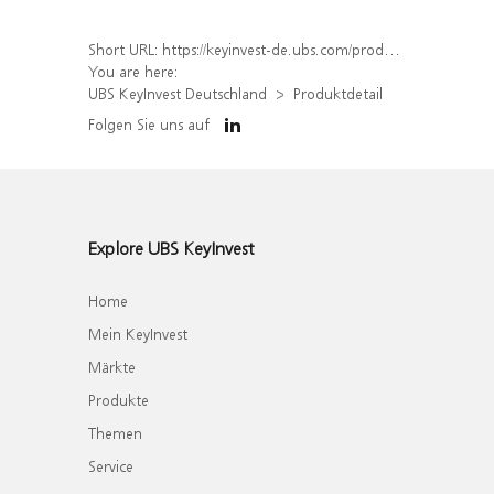
Short URL:
https://keyinvest-de.ubs.com/produkt/detail/index/isin/DE000WA7L443
You are here:
UBS KeyInvest Deutschland
Produktdetail
Folgen Sie uns auf
Explore UBS KeyInvest
Home
Mein KeyInvest
Märkte
Produkte
Themen
Service