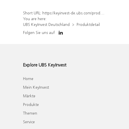
Short URL:
https://keyinvest-de.ubs.com/produkt/detail/index/isin/DE000WA7L3X4
You are here:
UBS KeyInvest Deutschland
Produktdetail
Folgen Sie uns auf
Explore UBS KeyInvest
Home
Mein KeyInvest
Märkte
Produkte
Themen
Service