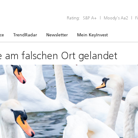
Rating:
S&P A+
|
Moody’s Aa2
|
F
ice
TrendRadar
Newsletter
Mein KeyInvest
e am falschen Ort gelandet