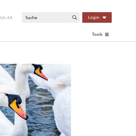
itch AA
Login
Tools