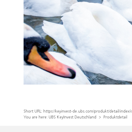
Short URL:
https://keyinvest-de.ubs.com/produkt/detail/inde
You are here:
UBS KeyInvest Deutschland
Produktdetail