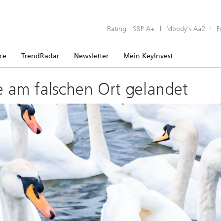
Rating:
S&P A+
|
Moody’s Aa2
|
F
ice
TrendRadar
Newsletter
Mein KeyInvest
e am falschen Ort gelandet