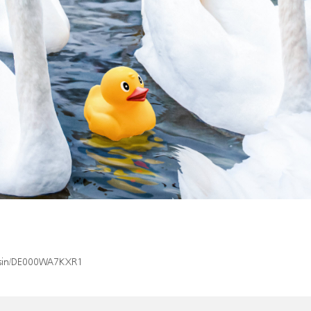
x/isin/DE000WA7KXR1