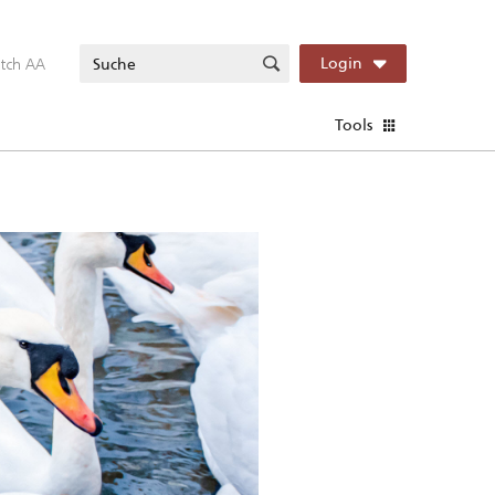
itch AA
Login
Tools