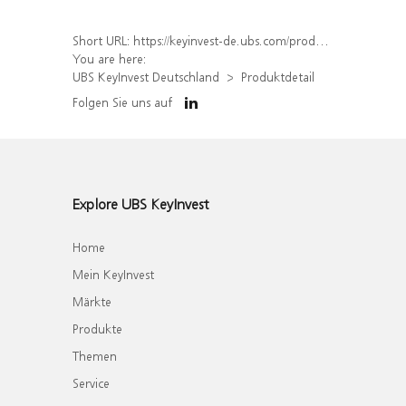
Short URL:
https://keyinvest-de.ubs.com/produkt/detail/index/isin/DE000WA7KXN0
You are here:
UBS KeyInvest Deutschland
Produktdetail
Folgen Sie uns auf
Explore UBS KeyInvest
Home
Mein KeyInvest
Märkte
Produkte
Themen
Service