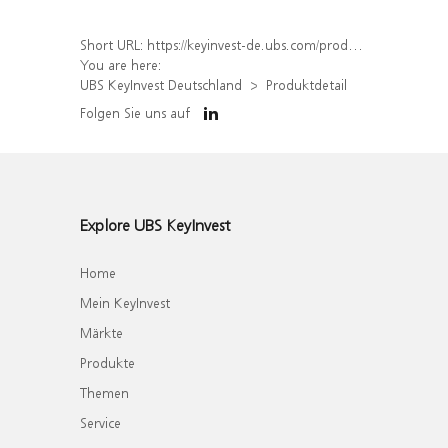
Short URL:
https://keyinvest-de.ubs.com/produkt/detail/index/isin/DE000WA7KXM2
You are here:
UBS KeyInvest Deutschland
Produktdetail
Folgen Sie uns auf
Explore UBS KeyInvest
Home
Mein KeyInvest
Märkte
Produkte
Themen
Service