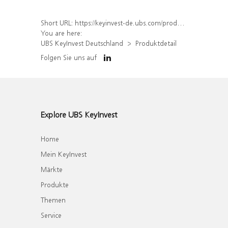
Short URL:
https://keyinvest-de.ubs.com/produkt/detail/index/isin/DE000WA7KS57
You are here:
UBS KeyInvest Deutschland
Produktdetail
Folgen Sie uns auf
Explore UBS KeyInvest
Home
Mein KeyInvest
Märkte
Produkte
Themen
Service