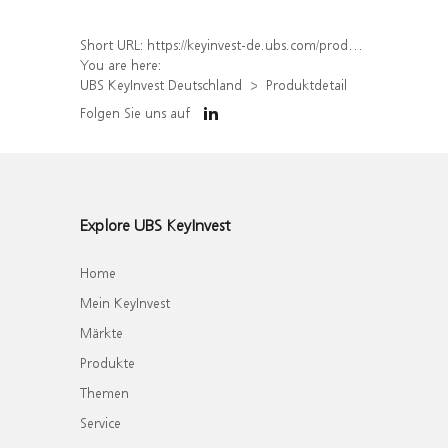
Short URL:
https://keyinvest-de.ubs.com/produkt/detail/index/isin/DE000WA7KBU1
You are here:
UBS KeyInvest Deutschland
Produktdetail
Folgen Sie uns auf
Explore UBS KeyInvest
Home
Mein KeyInvest
Märkte
Produkte
Themen
Service