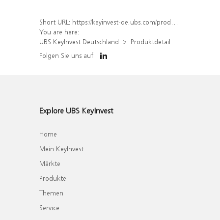
Short URL:
https://keyinvest-de.ubs.com/produkt/detail/index/isin/DE000WA7KB80
You are here:
UBS KeyInvest Deutschland
Produktdetail
Folgen Sie uns auf
Explore UBS KeyInvest
Home
Mein KeyInvest
Märkte
Produkte
Themen
Service