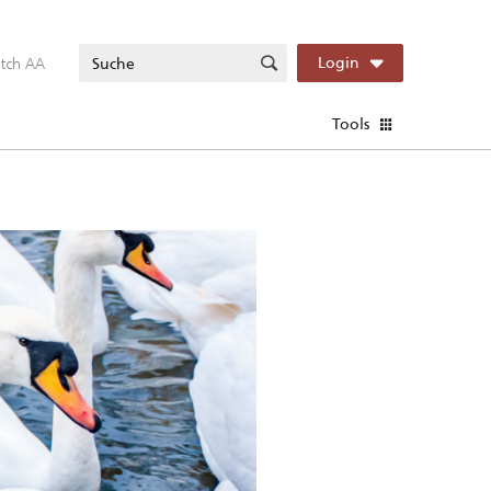
itch AA
Login
Tools