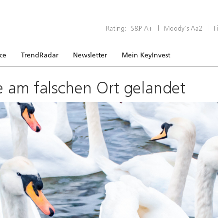
Rating:
S&P A+
|
Moody’s Aa2
|
F
ice
TrendRadar
Newsletter
Mein KeyInvest
e am falschen Ort gelandet