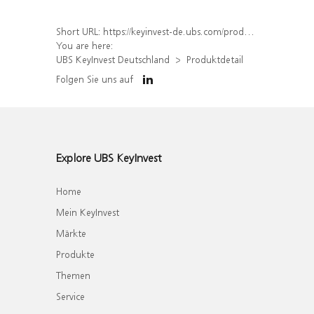
Short URL:
https://keyinvest-de.ubs.com/produkt/detail/index/isin/DE000WA7K5G5
You are here:
UBS KeyInvest Deutschland
Produktdetail
Folgen Sie uns auf
Explore UBS KeyInvest
Home
Mein KeyInvest
Märkte
Produkte
Themen
Service