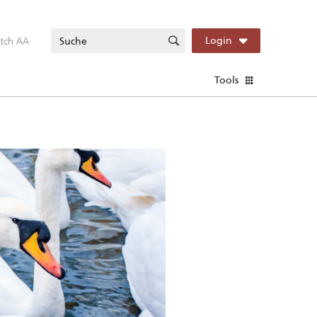
itch AA
Login
Tools