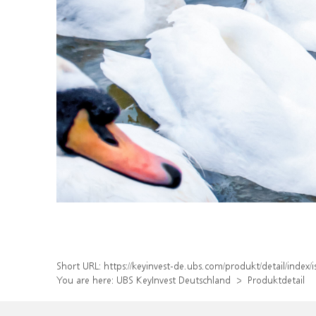
Short URL:
https://keyinvest-de.ubs.com/produkt/detail/inde
You are here:
UBS KeyInvest Deutschland
Produktdetail