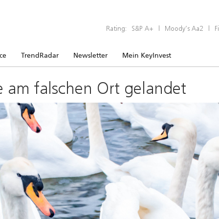
Rating:
S&P A+
|
Moody’s Aa2
|
F
ice
TrendRadar
Newsletter
Mein KeyInvest
e am falschen Ort gelandet