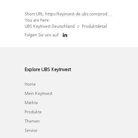
Short URL:
https://keyinvest-de.ubs.com/produkt/detail/index/isin/DE000WA7JSJ0
You are here:
UBS KeyInvest Deutschland
Produktdetail
Folgen Sie uns auf
Explore UBS KeyInvest
Home
Mein KeyInvest
Märkte
Produkte
Themen
Service