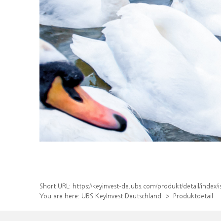
Short URL:
https://keyinvest-de.ubs.com/produkt/detail/inde
You are here:
UBS KeyInvest Deutschland
Produktdetail