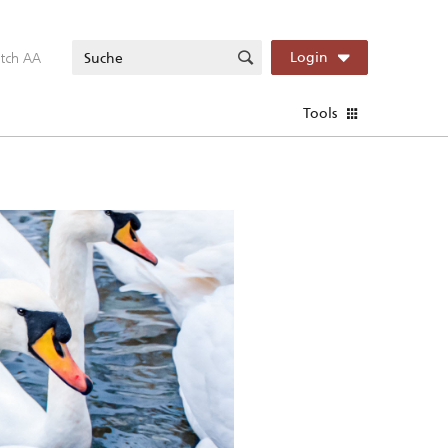
itch AA
Login
Tools