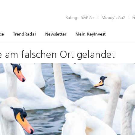
Rating:
S&P A+
|
Moody’s Aa2
|
F
ice
TrendRadar
Newsletter
Mein KeyInvest
e am falschen Ort gelandet