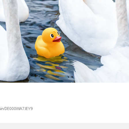
x/isin/DE000WA7JEY9