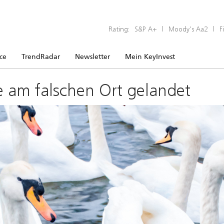
Rating:
S&P A+
|
Moody’s Aa2
|
F
ice
TrendRadar
Newsletter
Mein KeyInvest
e am falschen Ort gelandet