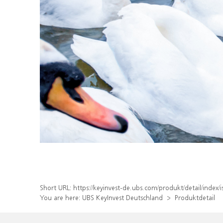
Short URL:
https://keyinvest-de.ubs.com/produkt/detail/inde
You are here:
UBS KeyInvest Deutschland
Produktdetail