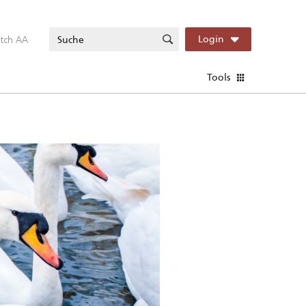
itch AA
Login
Tools