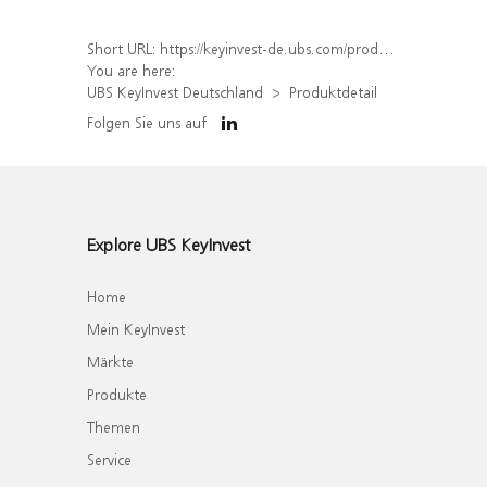
Short URL:
https://keyinvest-de.ubs.com/produkt/detail/index/isin/DE000WA7JDG8
You are here:
UBS KeyInvest Deutschland
Produktdetail
Folgen Sie uns auf
Explore UBS KeyInvest
Home
Mein KeyInvest
Märkte
Produkte
Themen
Service