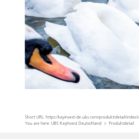
Short URL:
https://keyinvest-de.ubs.com/produkt/detail/inde
You are here:
UBS KeyInvest Deutschland
Produktdetail