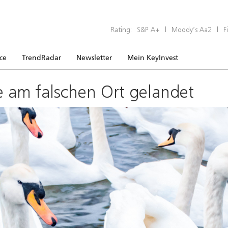
Rating:
S&P A+
|
Moody’s Aa2
|
F
ice
TrendRadar
Newsletter
Mein KeyInvest
e am falschen Ort gelandet