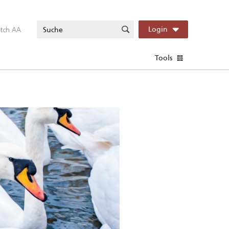
itch AA
Login
Tools