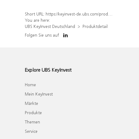
Short URL:
https://keyinvest-de.ubs.com/produkt/detail/index/isin/DE000WA7J9U1
You are here:
UBS KeyInvest Deutschland
Produktdetail
Folgen Sie uns auf
Explore UBS KeyInvest
Home
Mein KeyInvest
Märkte
Produkte
Themen
Service