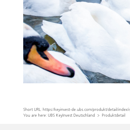
Short URL:
https://keyinvest-de.ubs.com/produkt/detail/inde
You are here:
UBS KeyInvest Deutschland
Produktdetail