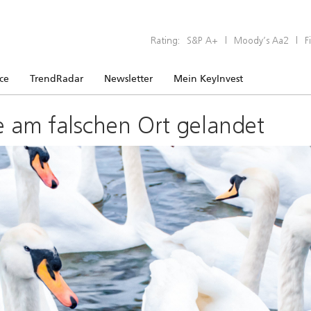
Rating:
S&P A+
|
Moody’s Aa2
|
F
ice
TrendRadar
Newsletter
Mein KeyInvest
e am falschen Ort gelandet