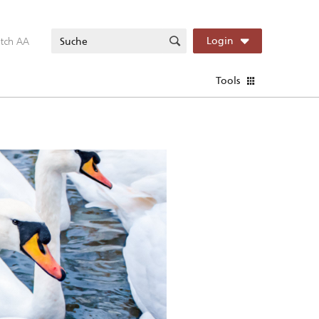
itch AA
Login
Tools