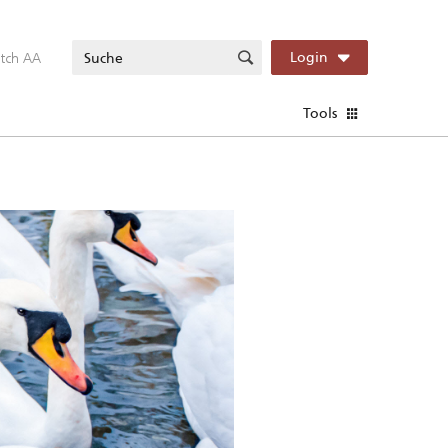
itch AA
Login
Tools