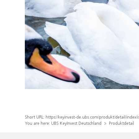
Short URL:
https://keyinvest-de.ubs.com/produkt/detail/inde
You are here:
UBS KeyInvest Deutschland
Produktdetail