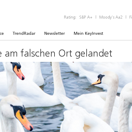
Rating:
S&P A+
|
Moody’s Aa2
|
F
ice
TrendRadar
Newsletter
Mein KeyInvest
e am falschen Ort gelandet