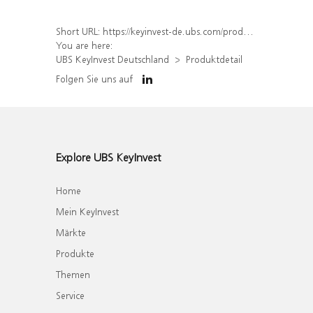
Short URL:
https://keyinvest-de.ubs.com/produkt/detail/index/isin/DE000WA7J7P5
You are here:
UBS KeyInvest Deutschland
Produktdetail
Folgen Sie uns auf
Explore UBS KeyInvest
Home
Mein KeyInvest
Märkte
Produkte
Themen
Service