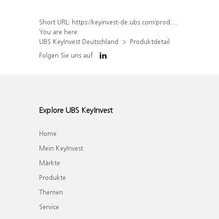
Short URL:
https://keyinvest-de.ubs.com/produkt/detail/index/isin/DE000WA7J6P7
You are here:
UBS KeyInvest Deutschland
Produktdetail
Folgen Sie uns auf
Explore UBS KeyInvest
Home
Mein KeyInvest
Märkte
Produkte
Themen
Service