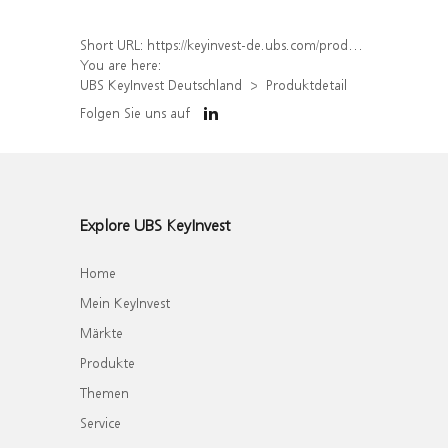
Short URL:
https://keyinvest-de.ubs.com/produkt/detail/index/isin/DE000WA7J6L6
You are here:
UBS KeyInvest Deutschland
Produktdetail
Folgen Sie uns auf
Explore UBS KeyInvest
Home
Mein KeyInvest
Märkte
Produkte
Themen
Service