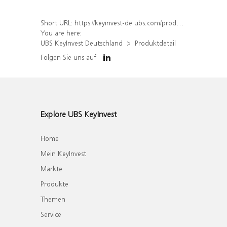
Short URL:
https://keyinvest-de.ubs.com/produkt/detail/index/isin/DE000WA7J3D0
You are here:
UBS KeyInvest Deutschland
Produktdetail
Folgen Sie uns auf
Explore UBS KeyInvest
Home
Mein KeyInvest
Märkte
Produkte
Themen
Service