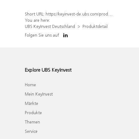
Short URL:
https://keyinvest-de.ubs.com/produkt/detail/index/isin/DE000WA7J207
You are here:
UBS KeyInvest Deutschland
Produktdetail
Folgen Sie uns auf
Explore UBS KeyInvest
Home
Mein KeyInvest
Märkte
Produkte
Themen
Service