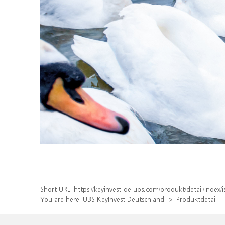
Short URL:
https://keyinvest-de.ubs.com/produkt/detail/inde
You are here:
UBS KeyInvest Deutschland
Produktdetail