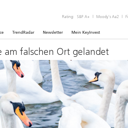
Rating:
S&P A+
|
Moody’s Aa2
|
F
ice
TrendRadar
Newsletter
Mein KeyInvest
e am falschen Ort gelandet