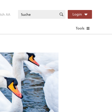
itch AA
Login
Tools