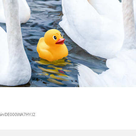
x/isin/DE000WA7HYJ2