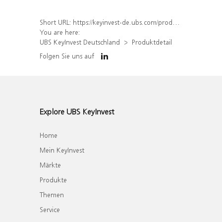
Short URL:
https://keyinvest-de.ubs.com/produkt/detail/index/isin/DE000WA7HLK7
You are here:
UBS KeyInvest Deutschland
Produktdetail
Folgen Sie uns auf
Explore UBS KeyInvest
Home
Mein KeyInvest
Märkte
Produkte
Themen
Service