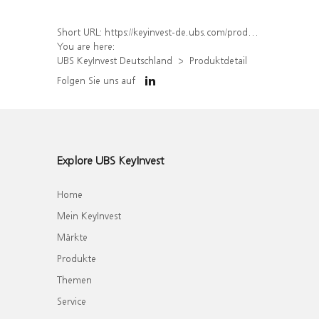
Short URL:
https://keyinvest-de.ubs.com/produkt/detail/index/isin/DE000WA7HHF5
You are here:
UBS KeyInvest Deutschland
Produktdetail
Folgen Sie uns auf
Explore UBS KeyInvest
Home
Mein KeyInvest
Märkte
Produkte
Themen
Service