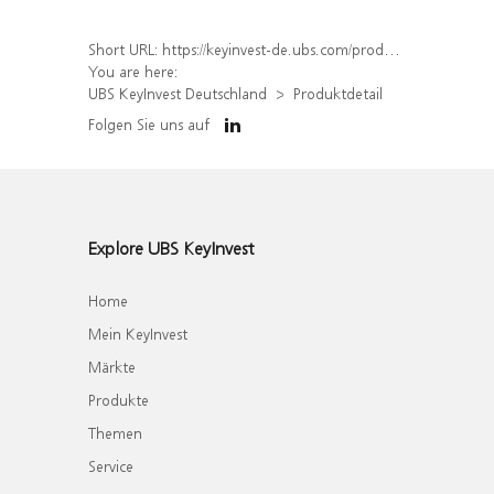
Short URL:
https://keyinvest-de.ubs.com/produkt/detail/index/isin/DE000WA7HEC9
You are here:
UBS KeyInvest Deutschland
Produktdetail
Folgen Sie uns auf
Explore UBS KeyInvest
Home
Mein KeyInvest
Märkte
Produkte
Themen
Service