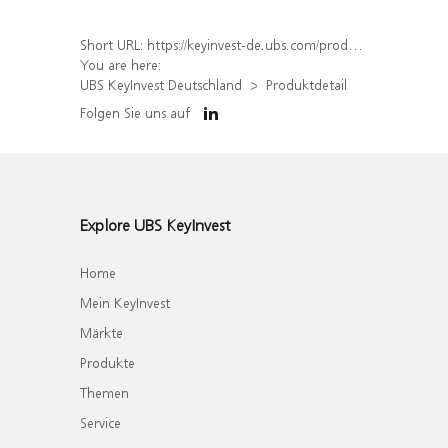
Short URL:
https://keyinvest-de.ubs.com/produkt/detail/index/isin/DE000WA7H9F4
You are here:
UBS KeyInvest Deutschland
Produktdetail
Folgen Sie uns auf
Explore UBS KeyInvest
Home
Mein KeyInvest
Märkte
Produkte
Themen
Service