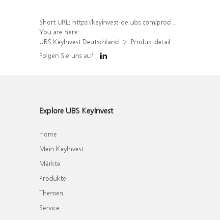
Short URL:
https://keyinvest-de.ubs.com/produkt/detail/index/isin/DE000WA7H5R7
You are here:
UBS KeyInvest Deutschland
Produktdetail
Folgen Sie uns auf
Explore UBS KeyInvest
Home
Mein KeyInvest
Märkte
Produkte
Themen
Service