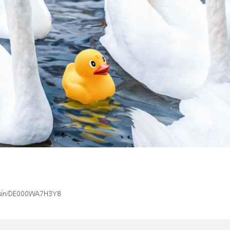
x/isin/DE000WA7H3Y8