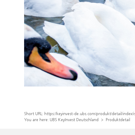
Short URL:
https://keyinvest-de.ubs.com/produkt/detail/inde
You are here:
UBS KeyInvest Deutschland
Produktdetail