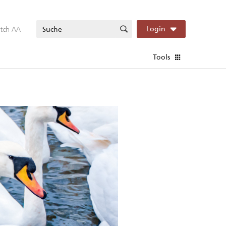
itch AA
Login
Tools