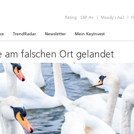
Rating:
S&P A+
|
Moody’s Aa2
|
F
ice
TrendRadar
Newsletter
Mein KeyInvest
e am falschen Ort gelandet