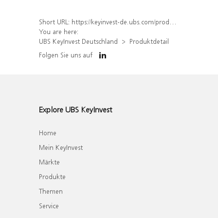
Short URL:
https://keyinvest-de.ubs.com/produkt/detail/index/isin/DE000WA7H3F7
You are here:
UBS KeyInvest Deutschland
Produktdetail
Folgen Sie uns auf
Explore UBS KeyInvest
Home
Mein KeyInvest
Märkte
Produkte
Themen
Service