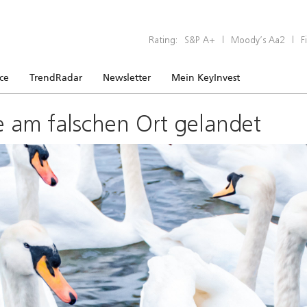
Rating:
S&P A+
|
Moody’s Aa2
|
F
ice
TrendRadar
Newsletter
Mein KeyInvest
e am falschen Ort gelandet