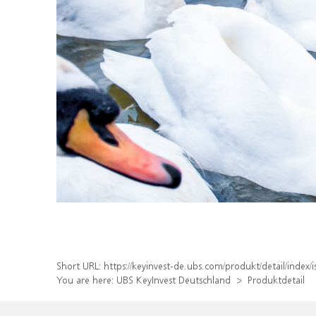
Short URL:
https://keyinvest-de.ubs.com/produkt/detail/inde
You are here:
UBS KeyInvest Deutschland
Produktdetail