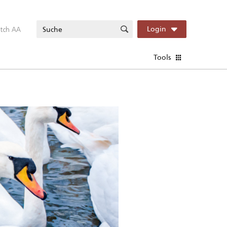
itch AA
Login
Tools