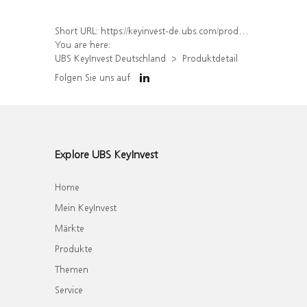
Short URL:
https://keyinvest-de.ubs.com/produkt/detail/index/isin/DE000WA7GYR7
You are here:
UBS KeyInvest Deutschland
Produktdetail
Folgen Sie uns auf
Explore UBS KeyInvest
Home
Mein KeyInvest
Märkte
Produkte
Themen
Service