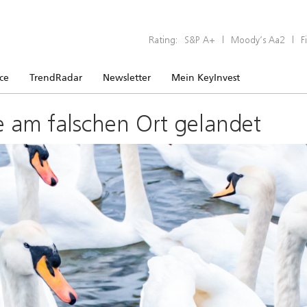
Rating:
S&P A+
|
Moody’s Aa2
|
F
ice
TrendRadar
Newsletter
Mein KeyInvest
e am falschen Ort gelandet