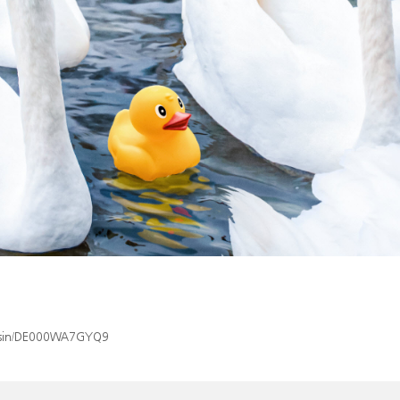
ex/isin/DE000WA7GYQ9