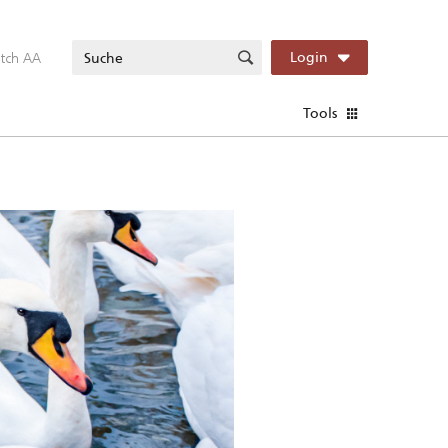
itch AA
Login
Tools