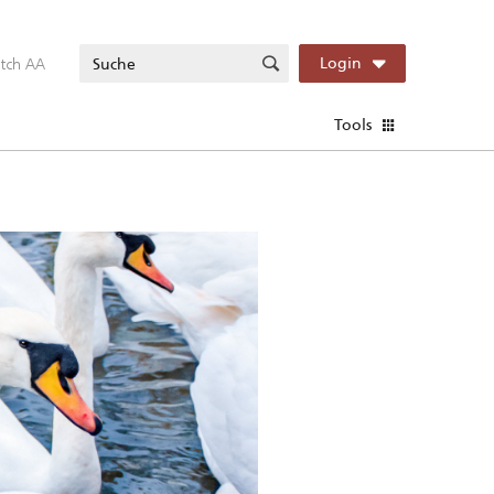
itch AA
Login
Tools