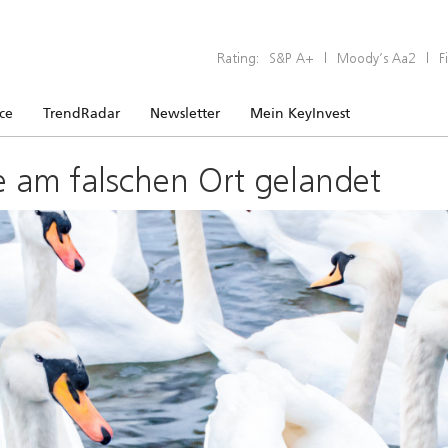
Rating:
S&P A+
|
Moody’s Aa2
|
F
ice
TrendRadar
Newsletter
Mein KeyInvest
e am falschen Ort gelandet