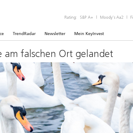
Rating:
S&P A+
|
Moody’s Aa2
|
F
ice
TrendRadar
Newsletter
Mein KeyInvest
e am falschen Ort gelandet