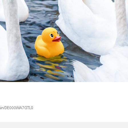
x/isin/DE000WA7GTL0