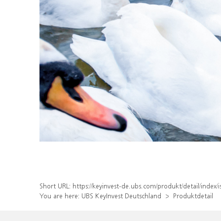
Short URL:
https://keyinvest-de.ubs.com/produkt/detail/inde
You are here:
UBS KeyInvest Deutschland
Produktdetail