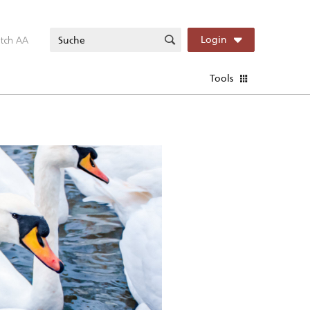
itch AA
Login
Tools