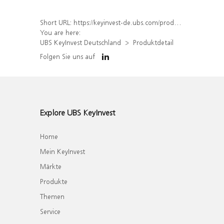
Short URL:
https://keyinvest-de.ubs.com/produkt/detail/index/isin/DE000WA7GS95
You are here:
UBS KeyInvest Deutschland
Produktdetail
Folgen Sie uns auf
Explore UBS KeyInvest
Home
Mein KeyInvest
Märkte
Produkte
Themen
Service