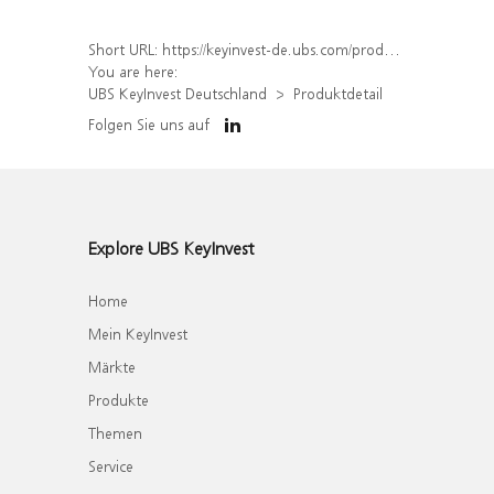
Short URL:
https://keyinvest-de.ubs.com/produkt/detail/index/isin/DE000WA7GQT9
You are here:
UBS KeyInvest Deutschland
Produktdetail
Folgen Sie uns auf
Explore UBS KeyInvest
Home
Mein KeyInvest
Märkte
Produkte
Themen
Service