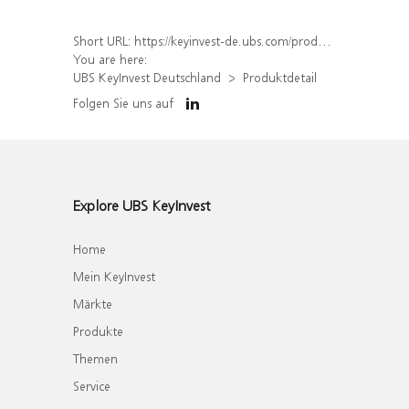
Short URL:
https://keyinvest-de.ubs.com/produkt/detail/index/isin/DE000WA7GNY6
You are here:
UBS KeyInvest Deutschland
Produktdetail
Folgen Sie uns auf
Explore UBS KeyInvest
Home
Mein KeyInvest
Märkte
Produkte
Themen
Service