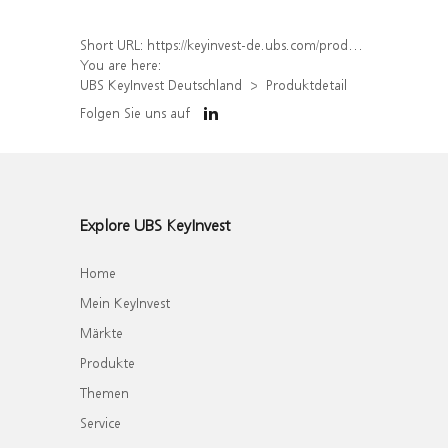
Short URL:
https://keyinvest-de.ubs.com/produkt/detail/index/isin/DE000WA7GM59
You are here:
UBS KeyInvest Deutschland
Produktdetail
Folgen Sie uns auf
Explore UBS KeyInvest
Home
Mein KeyInvest
Märkte
Produkte
Themen
Service