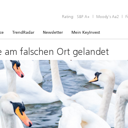
Rating:
S&P A+
|
Moody’s Aa2
|
F
ice
TrendRadar
Newsletter
Mein KeyInvest
e am falschen Ort gelandet