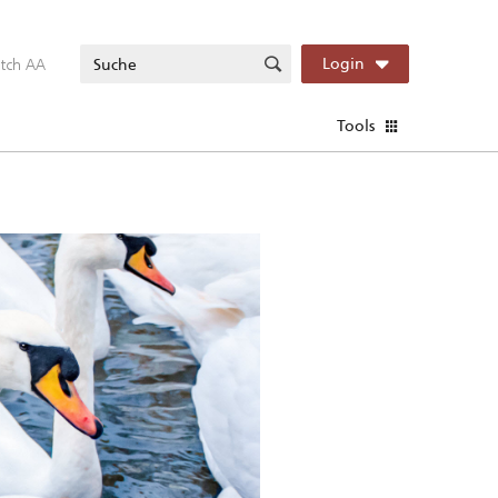
itch AA
Login
Tools