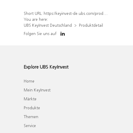
Short URL:
https://keyinvest-de.ubs.com/produkt/detail/index/isin/DE000WA7GLA0
You are here:
UBS KeyInvest Deutschland
Produktdetail
Folgen Sie uns auf
Explore UBS KeyInvest
Home
Mein KeyInvest
Märkte
Produkte
Themen
Service